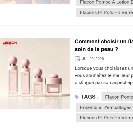
Flacon Pompe À Lotion E
Flacons Et Pots En Verr
Comment choisir un fla
soin de la peau ?
JUL 22, 2026
Lorsque vous choisissez un flacon de lotion en verre pour vos soins de la peau, vous souhaitez le meilleur pour votre formule. Le verre de haute qualité se distingue par son aspect épuré et son toucher haut de gamme. On apprécie le poids et la fraîcheur des flacons en verre au quotidien. Vous avez l'assurance que cet emballage protège vos ingrédients et préserve la pureté de votre lotion. Des marques de confiance comme Lisson privilégient un verre inerte et sûr, gage de qualité et de durabilité. Réfléchissez à la manière dont un verre et un emballage adaptés peuvent valoriser votre marque et témoigner de votre engagement envers la qualité.Une protection supérieure préserve les formules de soins pour peaux sensibles de l'oxygène.L'emballage en verre favorise les choix écologiques et protège des substances chimiques nocives.Les flacons en verre de qualité confèrent à votre gamme de soins de la peau une allure luxueuse.Points clés à retenirChoisissez des flacons en verre de haute qualité pour protéger vos formules de soin des interactions nocives et de la contamination.Choisissez la taille et la forme de bouteilles adaptées à votre type de produit et optimisez l'expérience utilisateur.Pensez aux emballages en verre écologiques pour favoriser le développement durable et séduire les consommateurs soucieux de l'environnement.Privilégiez les méthodes de distribution conviviales comme les pompes ou les compte-gouttes pour une application facile et un minimum de gaspillage.Rehaussez l'attrait de votre marque grâce à des designs et des couleurs élégants qui reflètent le luxe et attirent les clients. Facteurs clés à prendre en compte lors du choix de flacons cosmétiquesChoisir le bon emballage pour vos produits de soin peut s'avérer complexe. Vous souhaitez protéger votre formule, offrir une expérience haut de gamme et valoriser votre marque. Analysons ensemble les facteurs clés à prendre en compte pour choisir vos flacons cosmétiques et faire le meilleur choix pour votre gamme de soins naturels.Qualité et sécurité des matériauxChoisir des flacons cosmétiques en verre, c'est investir dans la sécurité et l'intégrité de vos soins. Le verre se distingue par son inertie chimique exceptionnelle. Il ne réagit pas avec votre formule, vous n'avez donc jamais à craindre la migration de substances nocives dans votre lotion ou sérum. C'est particulièrement important pour les ingrédients sensibles comme les rétinoïdes et la vitamine C. Un emballage en verre de haute qualité préserve la pureté de votre produit et assure sa stabilité dans le temps.Vous remarquerez que des marques comme Lisson utilisent des procédés de fabrication avancés pour créer des flacons en verre qui restent stables, même avec des formules complexes. Le verre étant non poreux et imperméable, vos soins restent frais et intacts. Si vous souhaitez sublimer vos emballages cosmétiques, flacon pompe à lotion en verre Ces options offrent à la fois sécurité et une sensation haut de gamme. Vous pouvez faire confiance aux flacons cosmétiques en verre pour protéger vos soins naturels et rassurer vos clients.Conseil: Vérifiez toujours que vos emballages cosmétiques utilisent du verre de haute qualité. Cela garantit la préservation de la pureté et de la sécurité de vos soins. Compatibilité avec les ingrédients de soins de la peauTous les contenants cosmétiques ne conviennent pas à toutes les formules. Il vous faut un emballage adapté aux besoins de vos ingrédients de soin. Les flacons en verre sont u
TAGS :
Flacon Pompe
Ensemble D'emballages 
Flacons Et Pots En Verr