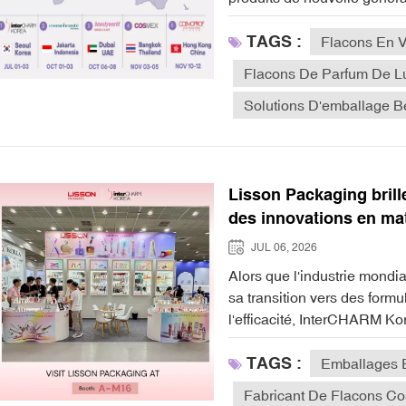
TAGS :
Flacons En 
Flacons De Parfum De L
Solutions D'emballage B
Lisson Packaging brille
des innovations en ma
de luxe
JUL 06, 2026
Alors que l'industrie mondiale des cosmétiques et des soins de la peau accélère sa transition vers des formulations plus écologiques, durables et axées sur l'efficacité, InterCHARM Korea, l'un des salons internationaux de la beauté les plus influents d'Asie, a ouvert ses portes à Séoul. En tant que fournisseur mondial de premier plan de solutions et d'emballages cosmétiques, Lisson Packaging a fait une apparition remarquée à Stand A-M16, présentant une matrice complète d'innovations disruptives en matière d'emballage.Le marché sud-coréen est depuis longtemps réputé pour son sens aigu de la mode, ses exigences de qualité rigoureuses et son engagement en faveur d'une beauté propre. S'inscrivant pleinement dans les réglementations environnementales internationales et les tendances des soins de la peau haut de gamme et personnalisés, Lisson Packaging a présenté ses principales gammes de produits lors de ce salon, allant des flacons en verre luxueux et des tubes de crème contour des yeux innovants avec embout massant aux flacons en plastique haute barrière et aux emballages de maquillage sans ABS de pointe. Le stand, très fréquenté, a attiré un grand nombre de marques, d'instituts de recherche et développement et de décideurs d'achat venus de Corée du Sud, d'Europe, des Amériques et d'Asie du Sud-Est.1. Fournisseur et prestataire de solutions d'emballage cosmétique tout-en-un : compétence mondialeSur le salon InterCHARM Korea, le stand A-M16 de Lisson Packaging a attiré tous les regards grâce à son agencement moderne et ouvert, ainsi qu'à la présentation optimisée des produits. L'enseigne bien visible « FOURNISSEUR DE SOLUTIONS ET D'EMBALLAGES COSMÉTIQUES COMPLETS » affichait clairement notre positionnement : nous ne nous contentons pas de fabriquer des contenants ; nous nous engageons à fournir aux marques cosmétiques internationales des solutions d'emballage intégrées, de la conception initiale au développement des moules, en passant par la sélection des matériaux et les traitements de surface personnalisés.Figure 1 : Le stand interactif moderne de Lisson Packaging au A-M16, présentant des solutions d'emballage primaire clés en main aux acheteurs du monde entier.L'événement a suscité un enthousiasme considérable, les acheteurs internationaux et les experts techniques manifestant un vif intérêt pour les dernières innovations de Lisson. Qu'ils recherchent des composants de précision pour des soins ciblés ou des composants éco-responsables pour leurs gammes de maquillage, les visiteurs ont pu échanger en profondeur avec les équipes techniques et commerciales de Lisson. Nos spécialistes sur place ont fourni des analyses détaillées des propriétés des matériaux et des études de faisabilité de fabrication, témoignant ainsi d'une solide expertise en production industrielle et de capacités de service à l'échelle mondiale.2. Gamme d'emballages de crèmes contour des yeux de luxe : Matrice multi-matériaux pour des soins ciblésLa peau délicate du contour des yeux exige un emballage hautement spécialisé pour garantir la stabilité de la formule, une application ciblée et prévenir toute contamination. Reconnue comme experte dans la fabrication de tubes souples, Lisson Packaging a révolutionné la perception du marché en matière d'emballage fonctionnel pour les soins des yeux grâce à sa vaste gamme de tubes de crème contour des yeux haut de gamme.Figure 2 : Matrice étendue de tubes d'emballage de crème pour les yeux de 
TAGS :
Emballages E
Fabricant De Flacons Co