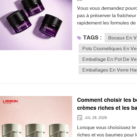
Vous vous demandez pourquoi les flacons en verre transparent ne parviennent pas à préserver la fraîcheur des ingrédients actifs ? La lumière endommage rapidement les formules de soins pour la peau sensibles, ce qui inquiète les marques de cosmétiques et les consommateurs quant à la durée de conservation des produits. bocaux en verre foncé Résolvez ce problème en offrant une protection UV essentielle, contrairement aux emballages transparents classiques. Le choix d'un verre foncé plutôt que de matériaux transparents est crucial pour prévenir la photo-oxydation. Cet emballage intelligent assure une protection fiable à vos produits de soin. Points clés à retenirLa lumière dégrade rapidement les principes actifs contenus dans les bocaux en verre transparent.Le verre foncé bloque les rayons UV nocifs et préserve la fraîcheur de vos crèmes de soin.Les pots ambrés et bleu cobalt prolongent la durée de conservation du produit en le protégeant des dommages causés par la lumière.Les contenants bloquant les UV aident les marques à utiliser moins de conservateurs synthétiques dans les produits de soins de la peau naturels.Lisson propose des emballages protecteurs en verre foncé pour préserver la qualité et la stabilité des formules de soins de luxe. La science de la photo-oxydation dans les produits de soin de la peauImpact des rayons UVA et UVBLa lumière du jour provoque une photo-oxydation de vos soins de la peau préférés. Le verre transparent standard bloque complètement les rayons UVB. Cependant, les rayons UVA traversent facilement les parois transparentes des contenants.Paroi du conteneur / Matériau en verreTaux de transmission des UVATaux de transmission des UVBVerre ordinaire lisseTransmission élevée (jusqu'à 74,3 %)Totalement bloqué (0%)Verre teinté bleuTransmission modérée (jusqu'à 56,8 %)Totalement bloqué (0%)Les rayonnements non filtrés détruisent les structures chimiques sensibles contenues dans les pots ordinaires. Une forte exposition aux rayonnements menace la stabilité de votre crème quotidienne. Actifs vulnérables et rétinolLes rayonnements non protégés dégradent rapidement les ingrédients photosensibles comme le rétinol et les antioxydants essentiels. Par exemple, les rayons ultraviolets accélèrent la dégradation de la vitamine C naturelle d'environ 70 fois par rapport à une conservation à l'abri de la lumière. Les puissants composés actifs perdent rapidement leur efficacité biologique naturelle lorsqu'on laisse des contenants transparents exposés à la lumière directe du soleil. Les marques de cosmétiques privilégient les emballages en verre foncé, comme les pots cosmétiques en verre ambré de Lisson, pour protéger ces nutriments actifs fragiles. Oxydation moléculaire et rancissementLes rayonnements non filtrés détruisent les huiles végétales et les bases lipidiques des produits de soin de luxe. Les transferts d'énergie produisent des radicaux libres agressifs au sein de ces bases huileuses délicates.Catégorie de marqueur d'oxydationMarqueurs chimiques/analytiquesContexte / ImportanceHydroperoxydes d'acide linoléique (AL)• 9-LAOOH• 13-LAOOHIdentifie l'auto-oxydation radicalaire dans les bases lipidiques.Indicateurs standard• Indice de peroxyde (IP)• Indice d'acidité (IA)Mesure l'oxydation lipidique globale dans les formulations de soins de la peau.Ces processus d'oxydation entraînent le rancissement, de mauvaises odeurs et une altération de la texture de vos préparations cosmétiques naturelles. Pourquoi le verre transparent ne protège pas les principes a
TAGS :
Bocaux En Ve
Pots Cosmétiques En Ver
Emballage En Pot De Ve
Emballages En Verre Ha
Comment choisir les b
crèmes riches et les b
JUL 28, 2026
Lorsque vous choisissez le bon pots cosmétiques en verre Pour vos crèmes riches et vos baumes pour les yeux, vous protégez leur formule de la lumière, de l'air et des bactéries. Vous recherchez des pots qui préservent la fraîcheur et l'efficacité de vos soins, tout en permettant de prélever facilement jusqu'à la dernière goutte. La compatibilité des matériaux, la taille du pot et une fermeture hermétique sont essentielles pour l'hygiène et la praticité. L'aspect et le toucher d'un pot en verre épais confèrent une impression de luxe et permettent aux clients d'admirer le produit. Opter pour des solutions durables témoigne de votre engagement environnemental. Grâce à des emballages haut de gamme comme les solutions personnalisées de LISSON, vous pouvez sublimer la présentation de vos produits et valoriser votre marque dès le premier jour. Points clés à retenirChoisissez des pots en verre pour protéger vos soins de la peau de la lumière, de l'air et des bactéries, garantissant ainsi la fraîcheur et l'efficacité du produit.Choisissez des pots à large ouverture pour les crèmes épaisses et des pots plus petits pour les produits légers afin d'optimiser l'utilisation et de réduire le gaspillage.Optez pour un emballage en verre écologique pour démontrer votre engagement en faveur du développement durable et attirer une clientèle soucieuse de l'environnement.Personnalisez vos bocaux pour qu'ils correspondent à l'image de votre marque, en utilisant des designs et des finitions uniques pour vous démarquer sur le marché.Veillez à utiliser des couvercles hermétiques dans vos pots afin de maintenir l'hygiène et d'éviter toute contamination, pour que vos soins de la peau restent sûrs et efficaces. Pourquoi les bocaux en verre sont les meilleurs pour les soins de la peau Avantages matérielsVous souhaitez que vos soins restent purs et efficaces. Les pots cosmétiques en verre offrent plusieurs avantages par rapport aux contenants en plastique ou en métal. Le verre est chimiquement inerte et ne réagit donc jamais avec vos crèmes ou baumes. Vous évitez toute contamination indésirable, car le verre ne libère ni substances chimiques ni toxines dans vos soins. C'est particulièrement important si vous utilisez des formules bio ou pour peaux sensibles.Le verre constitue une barrière complète à l'oxygène, ce qui contribue à prévenir l'oxydation de vos produits de soin.Le verre ambré peut bloquer jusqu'à 99 % des rayons UV, protégeant ainsi des ingrédients comme les rétinoïdes et les vitamines qui se dégradent sous l'effet de la lumière du soleil.Le verre étant non poreux, l'air et les bactéries ne peuvent ni pénétrer ni altérer vos crèmes.Contrairement au plastique, le verre ne se déforme pas sous l'effet de la chaleur, ce qui permet de conserver une texture constante à votre crème.En vous approvisionnant en pots en verre de luxe auprès d'un fabricant de pots pour crèmes comme Lisson, vous obtenez un verre flint d'une grande clarté, à la fois esthétique et performant. De nombreuses marques optent pour des pots cosmétiques en gros pour leurs gammes de soins de la peau, car l'emballage en verre rassure les consommateurs quant à la qualité et la sécurité. Préserver la qualité des produitsVous souhaitez que vos soins de la peau durent le plus longtemps possible et conservent toute leur efficacité. Les pots cosmétiques en verre, disponibles en gros, contribuent à préserver la durée de conservation et l'efficacité des crèmes riches et des baumes pour les yeux. Opaques et hermétiques, ils empêchent l'oxydation et la dégradation, essentielles à la préservation des principes actifs. Un emballage protégeant le contenu de la lumière 