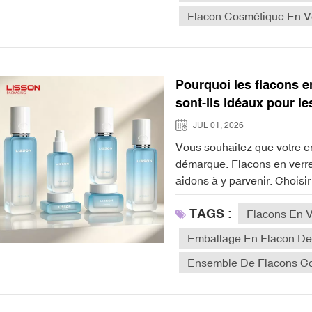
Flacon Cosmétique En V
Pourquoi les flacons e
sont-ils idéaux pour l
JUL 01, 2026
Vous souhaitez que votre entreprise de soins de la peau en marque blanche se démarque. Flacons en verre personnalisés pour soins de la peau Nous vous aidons à y parvenir. Choisir le verre, c'est affirmer votre attachement à la qualité et au soin apporté à vos produits. Les flacons en verre préservent la fraîcheur et la qualité de vos préparations. De plus, leurs finitions dépolies ou colorées leur confèrent un aspect esthétique attrayant. En optant pour un emballage réutilisable et recyclable, vous témoignez de votre engagement environnemental. Pour un résultat optimal, faites confiance à un fournisseur comme Lisson Packaging.L'emballage en verre protège les ingrédients sensibles et améliore la qualité du produit.Des designs exceptionnels attirent les clients et renforcent l'identité de votre marque.Les bouteilles écologiques séduisent les consommateurs soucieux de l'environnement d'aujourd'hui. Points clés à retenirLes flacons en verre sur mesure pour les soins de la peau améliorent la qualité des produits en protégeant les ingrédients sensibles et en préservant leur fraîcheur.Les designs et finitions uniques des bouteilles en verre contribuent à construire l'identité de marque et à attirer les clients, rendant ainsi vos produits mémorables.L’emballage en verre écologique séduit les consommateurs soucieux de l’environnement, renforçant ainsi la confiance et la fidélité à la marque.Choisir le bon emballage reflète les valeurs de votre marque et peut avoir un impact significatif sur les décisions d'achat des clients.Collaborer avec un fournisseur fiable comme Lisson Packaging simplifie le processus de lancement de votre gamme de soins de la peau en marque blanche.Pourquoi choisir des flacons en verre personnalisés pour vos soins de la peau ?Qualité et protection des produitsChoisir des flacons en verre personnalisés pour vos cosmétiques de marque privée vous offre un véritable atout. Le verre se distingue par sa capacité à préserver la pureté et la fraîcheur de vos formules. Contrairement au plastique, il est non poreux et n'interagit pas avec les ingrédients sensibles. Vos produits de soin restent ainsi efficaces et intacts, de la première à la dernière goutte. Fini les soucis de substances chimiques indésirables qui pourraient se diffuser dans vos crèmes ou sérums.Les flacons en verre ambré et coloré pour cosmétiques offrent une protection renforcée. Ils bloquent les rayons UV nocifs, qui peuvent dégrader les principes actifs et réduire l'efficacité de vos soins. Le verre crée une barrière protectrice contre l'humidité, empêchant ainsi vos produits de se dessécher et de perdre leur texture. De nombreuses marques privilégient les flacons en verre de haute qualité, conscientes que leurs clients recherchent un emballage sûr, fiable et haut de gamme.« L’emballage en verre est chimiquement stable et n’interagit pas avec le contenu, ce qui est essentiel pour préserver les ingrédients sensibles des soins de la peau. De plus, le verre coloré, comme l’ambre ou le cobalt, protège les produits des rayons UV nocifs qui peuvent dégrader les composants actifs, préservant ainsi leur efficacité au fil du temps. » Identité de marque et esthétiqueL'emballage est la première chose que vos clients voient. Les flacons en verre personnalisés pour vos soins de la peau permettent à votre marque de se démarquer dans les rayons. Vous pouvez opter pour des designs minimalistes qui mettent en valeur la pureté et la qualité, ou oser des formes et des couleurs uniques. L
TAGS :
Flacons En V
Emballage En Flacon De
Ensemble De Flacons Co