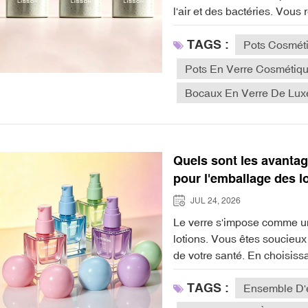
TAGS :
Pots Cosmét
Pots En Verre Cosmétiq
Bocaux En Verre De Lux
Quels sont les avantage
pour l'emballage des l
JUL 24, 2026
Le verre s'impose comme un choix de qualité supérieure pour l'emballage des lotions. Vous êtes soucieux de l'environnement, de la conservation du produit et de votre santé. En choisissant le verre, vous contribuez à un environnement plus propre et bénéficiez d'une lotion de qualité supérieure et plus sûre. Voyez la différence :AspectEmballage en verreEmballages plastiquesApprovisionnement en matières premièresFabriqué à partir de matériaux naturels comme le sable de siliceDérivés des combustibles fossiles, ils provoquent des perturbations environnementales.Énergie manufacturièreNécessite des températures élevées, ce qui augmente la consommation d'énergie.Des températures plus basses, mais cela implique un traitement chimiqueÉmissions liées aux transportsPlus lourd, ce qui entraîne une consommation de carburant plus élevée pendant le transportPlus léger, ce qui permet d'expédier davantage d'unités et de réduire les émissions.Performance en matière de recyclagePeut être recyclé plusieurs fois sans dégradationSouvent recyclé à la baisse, possibilités de recyclage limitéesLa marque Lisson bénéficie de plus de 20 ans d'expertise dans le domaine des emballages cosmétiques en verre et propose des solutions écologiques. En choisissant un emballage qui protège votre lotion et la planète, vous contribuez à un geste positif. Points clés à retenirChoisir des emballages en verre favorise le développement durable en utilisant des matériaux naturels et en réduisant les déchets mis en décharge.Les bouteilles en verre sont recyclables à l'infini et conservent leur qualité au fil de multiples cycles de recyclage, contrairement au plastique.Le verre protège la lotion de toute contamination et préserve sa qualité, garantissant ainsi sécurité et efficacité pour les consommateurs.L'aspect et le toucher haut de gamme des emballages en verre améliorent l'image de marque et attirent les consommateurs soucieux de l'environnement.Investir dans des emballages en verre peut justifier des prix plus élevés, car les consommateurs valorisent la qualité et la durabilité. Avantages environnementaux du choix du verreEmballage en verre et durabilitéVous souhaitez que l'emballage de votre lotion reflète vos valeurs. Choisir le verre est un moyen efficace de soutenir le développement durable. Le verre se distingue comme un matériau durable car il provient de ressources naturelles abondantes comme le sable de silice. En choisissant des flacons en verre pour vos produits, vous contribuez à la protection de la planète. La marque Lisson est pionnière dans le secteur grâce à ses caractéristiques écologiques, proposant du verre recyclable et des designs minimalistes en accord avec les objectifs de développement durable mondiaux.L'emballage en verre favorise un avenir durable. Les flacons en verre sont réutilisables de nombreuses fois sans perte de qualité. C'est pourquoi l'emballage en verre est un choix idéal pour les consommateurs soucieux de l'environnement. La marque Lisson utilise du verre recyclable et propose des options rechargeables pour réduire les déchets et préserver les ressources. En choisissant un coffret de soins en verre, vous faites un geste pour la planète. flacon pompe à lotion en verre pour vos produits.Conseil: L’emballage en verre est non seulement durable, mais il témoigne aussi de votre engagement en faveur de pratiques écoresponsables. Vous incitez ainsi les autres à faire des choix plus écologiques. Recyclabilité des bouteilles en verreLa recyclabilité est un atout majeur des bouteilles en verre. Les emballages en v
TAGS :
Ensemble D'