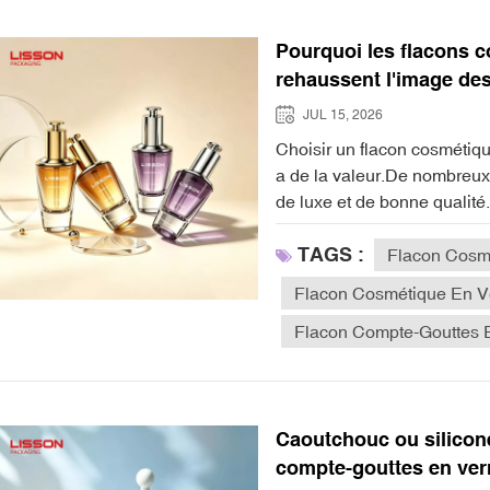
Pourquoi les flacons c
rehaussent l'image d
JUL 15, 2026
Choisir un flacon cosmétique en verre épais, c'est montrer qu'il est spécial et qu'il a de la valeur.De nombreux acheteurs pensent que le verre épais est synonyme de luxe et de bonne qualité.L'apparence et la sensation au toucher aident les gens à se faire une opinion de votre marque.Description de la tendanceImpactPassage du plastique au verre dans les soins de la peau et les parfums de luxeFait preuve d'une grande qualité et d'un souci du respect de l'environnement. Points clés à retenirLes flacons en verre épais sont un gage de raffinement et de qualité. Ils valorisent le client et lui donnent le sentiment d'être important lorsqu'il utilise vos produits.L'utilisation d'emballages en verre identiques renforce l'image de votre marque. Elle permet aux clients de reconnaître et de faire confiance à vos produits.Les flacons en verre protègent les formules de soin de la lumière et de l'air, préservant ainsi leur fraîcheur et leur efficacité. Cela contribue à rassurer les consommateurs quant à la qualité de votre marque. L'attrait luxueux d'un flacon cosmétique en verreQualité et exclusivitéVous souhaitez que vos clients se sentent importants lorsqu'ils utilisent votre produit. Flacon cosmétique en verre épais Le design y contribue grandement. L'épaisseur et le poids du verre témoignent du caractère exceptionnel de votre produit. Lorsqu'on tient en main une bouteille robuste et agréable au toucher, on perçoit immédiatement sa qualité. Cela distingue votre marque de celles qui proposent des bouteilles plus légères.Le verre épais témoigne de la qualité et du raffinement de la bouteille.Des formes originales, des couleurs vives et des surfaces lisses rendent votre produit facile à remarquer.Le verre préserve la fraîcheur et l'intégrité de vos soins, témoignant de votre souci de la qualité.Tenir un flacon cosmétique en verre épais donne l'impression de posséder quelque chose de raffiné.Les marques de luxe privilégient le verre au plastique, car il confère une impression de prestige. Le poids supplémentaire du verre contribue à valoriser le produit. De plus, la double paroi assure la conservation des ingrédients, garantissant ainsi une qualité optimale à chaque utilisation.En utilisant un flacon cosmétique en verre, vous montrez à vos clients que vous privilégiez la qualité et que vous souhaitez leur faire sentir qu'ils sont privilégiés. Cela renforce la confiance envers votre marque et les incite à choisir vos produits s'ils recherchent l'excellence. Identité de marque unifiéeUne marque forte se doit d'harmoniser l'apparence de tous ses produits. En utilisant des flacons cosmétiques en verre pour chaque produit, vous renforcez l'image de votre marque et la rendez facilement repérable. Vos clients peuvent ainsi trouver vos produits rapidement, ce qui contribue à fidéliser la clientèle et à instaurer une relation de confiance avec votre marque.L'emballage en verre est esthétique et témoigne de la pureté et de la longue durée de conservation de vos produits.L'utilisation des mêmes couleurs et finitions donne à vos produits un aspect uniforme.L'emballage en verre est bon pour la planète, ce qui contribue à instaurer la confiance envers votre marque chez les personnes soucieuses de l'environnement.L'emballage aide les gens à se faire une opinion sur votre marque.Les grandes marques utilisent une technologie de revêtement spéciale pour garantir l'uniformité visuelle de leurs flacons
TAGS :
Flacon Cosmé
Flacon Cosmétique En V
Flacon Compte-Gouttes 
Caoutchouc ou silicone
compte-gouttes en ver